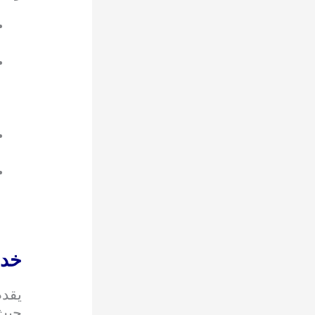
خدم
يقد
حيث 