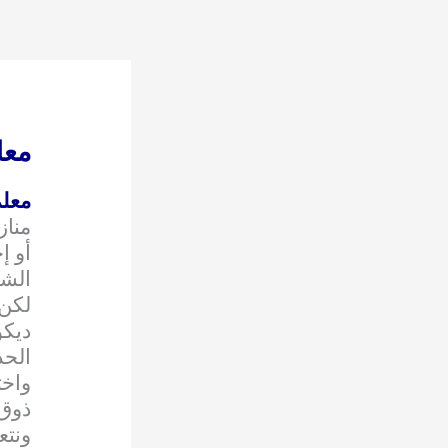
خطي
لى
لمحتوى
معل
معلم
مناز
أو إ
الش
لكن 
ديكو
الحد
واخت
ذوق
ونتع