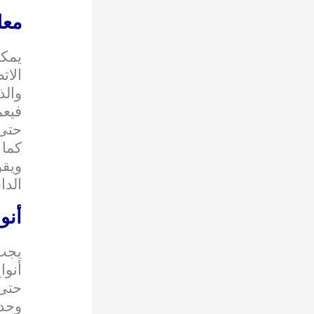
معل
يمك
الات
والذ
فيعم
حتى 
كما 
ويق
الدا
أنو
يجب
أنوا
حتى 
وحدي