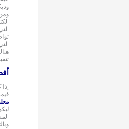
وديك
ومن
الكت
التي
تواص
التي
هنا
تنفي
أفض
إذا 
فيمك
معلم
ليكو
المس
وبال