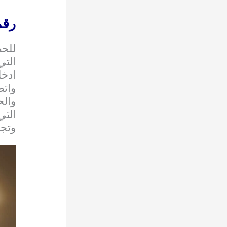
رقم
للح
التي
ادخل
واتص
وال
التي
وتجد